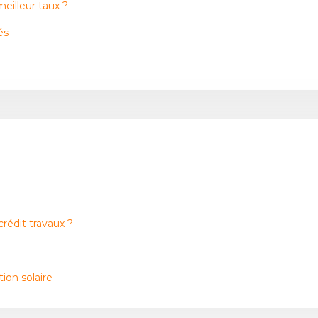
meilleur taux ?
és
rédit travaux ?
ion solaire