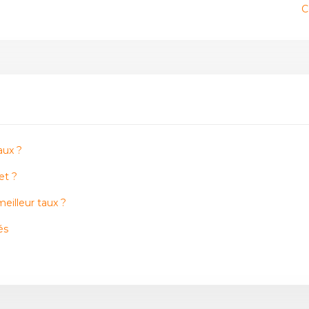
C
aux ?
et ?
meilleur taux ?
és