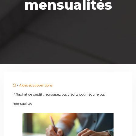
mensualités
/
Aides et subventions
/ Rachat de crédit : regroupez vos crédits pour réduire vos
mensualités